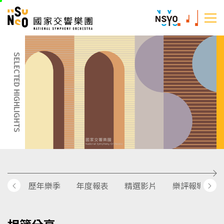
跳
國家交響樂團
至
:::
主
:::
要
內
SELECTED HIGHLIGHTS
容
歷年樂季
年度報表
精選影片
樂評報導