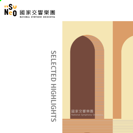
跳
國家交響樂團
至
:::
主
:::
要
內
容
SELECTED HIGHLIGHTS