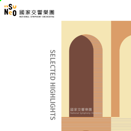
跳
國家交響樂團
至
:::
主
:::
要
內
容
SELECTED HIGHLIGHTS