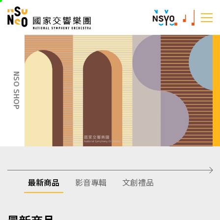
跳
國家交響樂團
至
:::
主
:::
要
內
容
NSO SHOP
最新商品
影音專輯
文創禮品