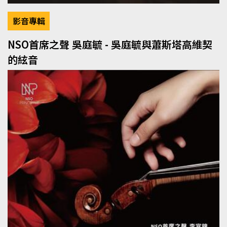
影音專輯
NSO首席之聲 吳庭毓 - 吳庭毓與蕭斯塔高維契
的絃音