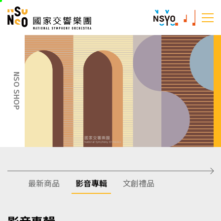
跳
國家交響樂團
至
:::
主
:::
要
內
容
NSO SHOP
最新商品
影音專輯
文創禮品