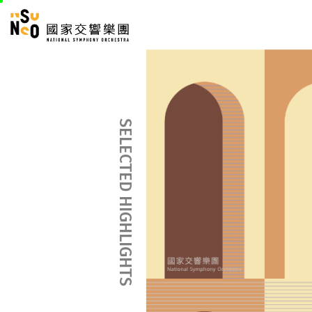
跳
國家交響樂團
至
:::
主
:::
要
內
容
SELECTED HIGHLIGHTS