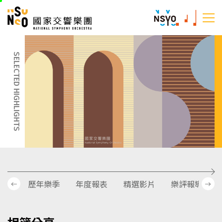
跳
國家交響樂團
至
:::
主
:::
要
內
SELECTED HIGHLIGHTS
容
歷年樂季
年度報表
精選影片
樂評報導