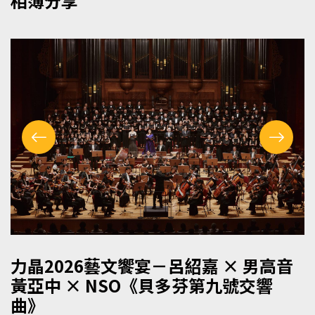
相簿分享
力晶2026藝文饗宴－呂紹嘉 × 男高音
黃亞中 × NSO《貝多芬第九號交響
曲》