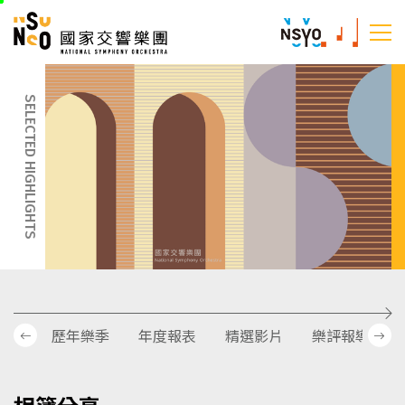
跳
國家交響樂團
至
:::
主
:::
要
內
SELECTED HIGHLIGHTS
容
歷年樂季
年度報表
精選影片
樂評報導