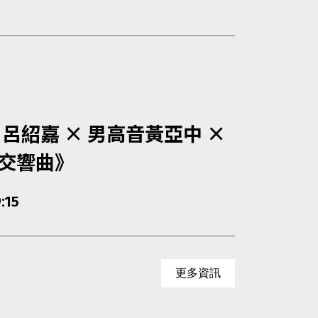
呂紹嘉 × 男高音黃亞中 ×
號交響曲》
:15
更多資訊