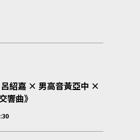
呂紹嘉 × 男高音黃亞中 ×
號交響曲》
:30