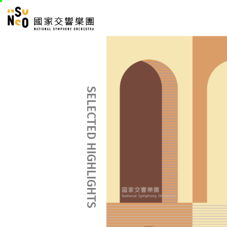
跳
國家交響樂團
至
:::
主
:::
要
內
容
SELECTED HIGHLIGHTS