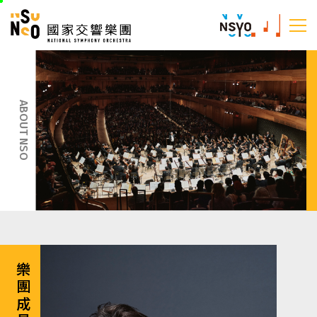
跳
國家交響樂團
至
:::
主
:::
要
內
容
ABOUT NSO
樂團成員