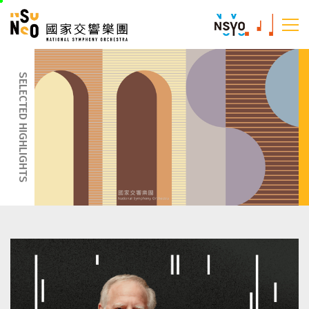
跳
國家交響樂團
至
:::
主
:::
要
內
SELECTED HIGHLIGHTS
容