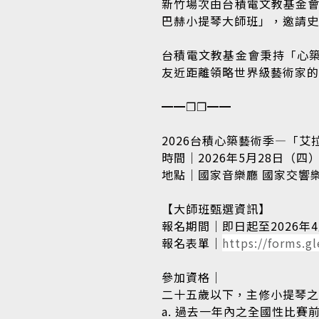
新竹場次由台積電文教基金會
巴赫小提琴大師班」，邀請
台積電文教基金會秉持「心
友近距離領略世界級藝術家
━━❒❒━━
2026台積心築藝術季—「艾拉
時間｜2026年5月28日（四）15
地點｜國家音樂廳 國家交響
【大師班甄選資訊】
報名期間｜即日起至2026年4月
報名表單｜
https://forms.
參加資格｜
二十五歲以下，主修小提琴之
a. 過去一年內之全國性比賽