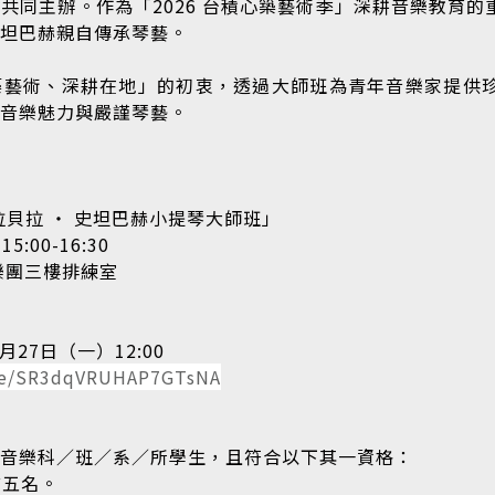
共同主辦。作為「2026 台積心築藝術季」深耕音樂教育
史坦巴赫親自傳承琴藝。
築藝術、深耕在地」的初衷，透過大師班為青年音樂家提供
的音樂魅力與嚴謹琴藝。
貝拉 ​‧ ​史坦巴赫小提琴大師班」
:00-16:30
樂團三樓排練室
27日（一）12:00
gle/SR3dqVRUHAP7GTsNA
音樂科／班／系／所學生，且符合以下其一資格：
前五名。