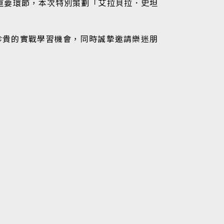
的重要環節，本次特別策劃「艾拉貝拉．史坦
珍貴的實戰學習機會，同時誠摯邀請樂迷朋