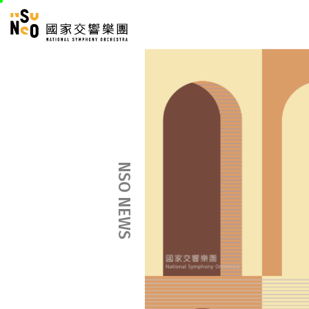
跳
國家交響樂團
至
:::
主
:::
要
內
容
NSO NEWS