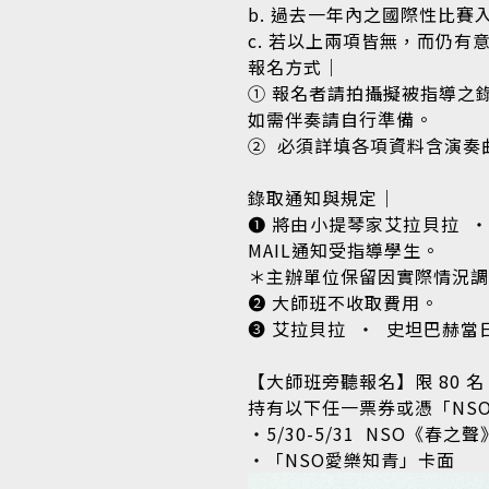
b. 過去一年內之國際性比賽
c. 若以上兩項皆無，而仍
報名方式｜
① 報名者請拍攝擬被指導之
如需伴奏請自行準備。
② ​ 必須詳填各項資料含演
錄取通知與規定｜
❶ 將由小提琴家艾拉貝拉 ​ ‧
MAIL通知受指導學生。
＊主辦單位保留因實際情況調
❷ 大師班不收取費用。
❸ 艾拉貝拉 ​ ‧ ​ 史坦
【大師班旁聽報名】限 80 
持有以下任一票券或憑「NS
・5/30-5/31 ​ NS
・「NSO愛樂知青」卡面