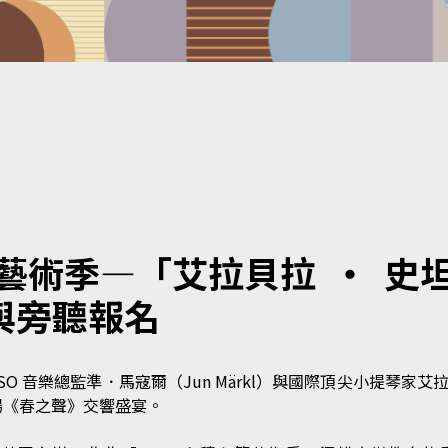
藝術季—「艾拉貝拉 ​ ‧ ​
與旁聽報名
O 音樂總監準．馬寇爾（Jun Märkl）與國際頂尖小提琴家艾拉貝拉．史
場《春之聲》交響盛宴。