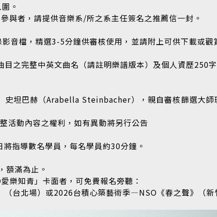
入圍。
有意參與者，請提供音樂系/所之系主任簽名之推薦信一封。
錄影音檔，精選3-5分鐘供審核使用，並請附上可供下載或
奏曲目之完整中英文曲名（請註明樂譜版本）及個人資歷250
 ​ 史坦巴赫（Arabella Steinbacher），親自審核
整活動內容之權利，如有異動將另行公告
巴赫當日將指導數名學員，每名學員約30分鐘。
名，額滿為止。
O愛樂知青」卡面者，可免費報名旁聽：
O《春之聲》（台北場）或2026台積心築藝術季—NSO《春之聲》