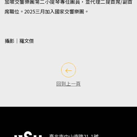
加坡交響樂團第二小提琴專任團員，並代理二提首席/副首
席職位。2025三月加入國家交響樂團。
攝影｜羅文傑
回到上一頁
臺北市中山南路21-1號