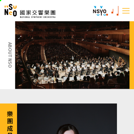
跳
國家交響樂團
至
:::
主
:::
要
內
容
ABOUT NSO
樂團成員