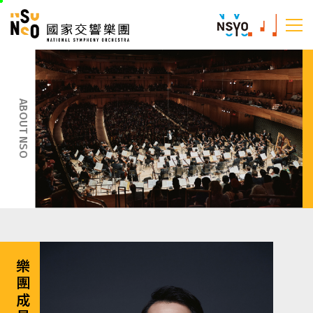
跳
國家交響樂團
至
:::
主
:::
要
內
容
ABOUT NSO
樂團成員