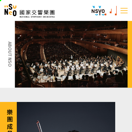
跳
國家交響樂團
至
:::
主
:::
要
內
容
ABOUT NSO
樂團成員