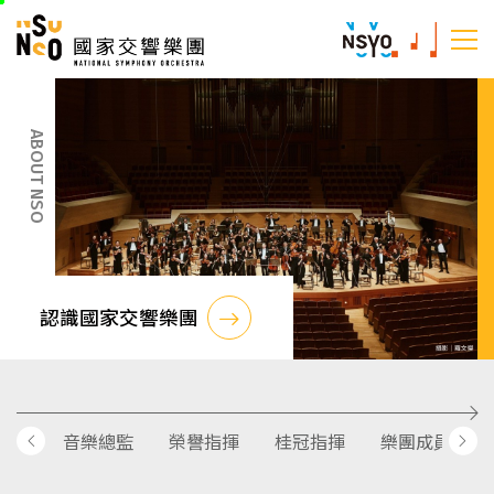
跳
國家交響樂團
至
:::
主
:::
要
內
ABOUT NSO
容
認識國家交響樂團
音樂總監
榮譽指揮
桂冠指揮
樂團成員