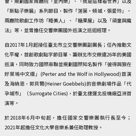
會，規劃國家兩廳院「室內樂」、「我是這樣看世界」以及
「新點子樂展」系列節目，製作「落葉・傾城・張愛玲」、
兩廳院歌劇工作坊「睡美人」、「糖果屋」以及「頑童與魔
法」等，並曾擔任交響樂團國外巡演之巡迴經理。
自2017年1月起接任臺北市立交響樂團副團長；任內推動文
化平權，首創歌劇點字節目單、籌辦北市交睽違26年的美國
巡演，同時致力國際串聯並規劃國際知名製作「彼得與狼在
好萊塢中文版」(Perter and the Wolf in Hollywood)首演
及海納恩·郭貝爾(Heiner Goebbels)的音樂劇場作品「代
孕城市」（Surrogate Cities)，於臺北捷運北投機廠亞洲首
演等。
於2018年6月中旬起，擔任國家交響樂團執行長至今；
2021年起擔任文化大學音樂系兼任助理教授。