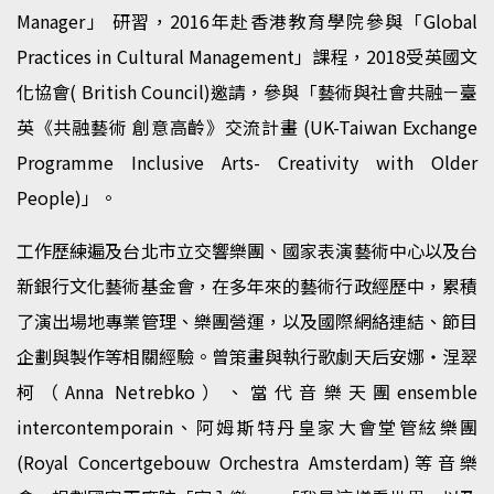
Manager」 研習，2016年赴香港教育學院參與「Global
Practices in Cultural Management」課程，2018受英國文
化協會( British Council)邀請，參與「藝術與社會共融－臺
英《共融藝術 創意高齡》交流計畫 (UK-Taiwan Exchange
Programme Inclusive Arts- Creativity with Older
People)」。
工作歷練遍及台北市立交響樂團、國家表演藝術中心以及台
新銀行文化藝術基金會，在多年來的藝術行政經歷中，累積
了演出場地專業管理、樂團營運，以及國際網絡連結、節目
企劃與製作等相關經驗。曾策畫與執行歌劇天后安娜・涅翠
柯（Anna Netrebko）、當代音樂天團ensemble
intercontemporain、阿姆斯特丹皇家大會堂管絃樂團
(Royal Concertgebouw Orchestra Amsterdam)等音樂